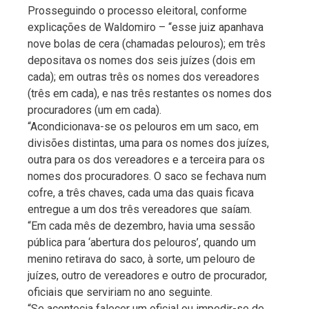
Prosseguindo o processo eleitoral, conforme
explicações de Waldomiro – “esse juiz apanhava
nove bolas de cera (chamadas pelouros); em três
depositava os nomes dos seis juízes (dois em
cada); em outras três os nomes dos vereadores
(três em cada), e nas três restantes os nomes dos
procuradores (um em cada).
“Acondicionava-se os pelouros em um saco, em
divisões distintas, uma para os nomes dos juízes,
outra para os dos vereadores e a terceira para os
nomes dos procuradores. O saco se fechava num
cofre, a três chaves, cada uma das quais ficava
entregue a um dos três vereadores que saíam.
“Em cada mês de dezembro, havia uma sessão
pública para ‘abertura dos pelouros’, quando um
menino retirava do saco, à sorte, um pelouro de
juízes, outro de vereadores e outro de procurador,
oficiais que serviriam no ano seguinte.
“Se acontecia falecer um oficial ou impedir-se de