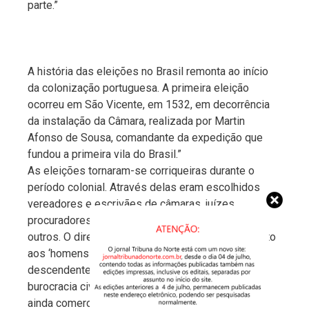
parte.”
A história das eleições no Brasil remonta ao início
da colonização portuguesa. A primeira eleição
ocorreu em São Vicente, em 1532, em decorrência
da instalação da Câmara, realizada por Martin
Afonso de Sousa, comandante da expedição que
fundou a primeira vila do Brasil.”
As eleições tornaram-se corriqueiras durante o
período colonial. Através delas eram escolhidos
vereadores e escrivães de câmaras, juízes,
procuradores, tesoureiros, capitães de guerra e
outros. O direito de votar e de ser eleito era restrito
aos ‘homens bons’: nobres de linhagem e seus
descendentes, os proprietários rurais, a alta
burocracia civil e militar e seus descendentes, e
ainda comerciantes enriquecidos.”