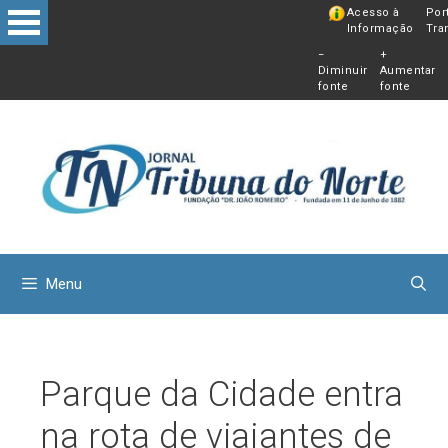
Pular
Acesso à
Por
Informação
Tra
para
−
+
o
Diminuir
Aumentar
conteú
fonte
fonte
Menu
Parque da Cidade entra
na rota de viajantes de