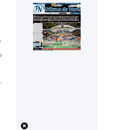
s
o
-