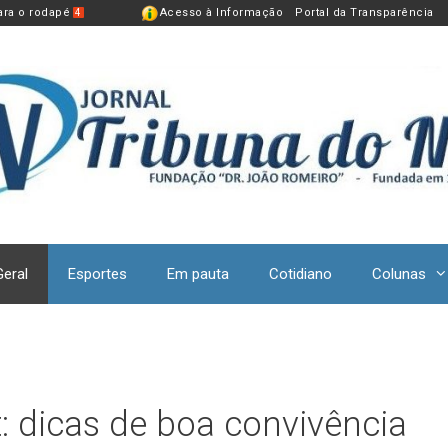
para o rodapé
Acesso à Informação
Portal da Transparência
4
Geral
Esportes
Em pauta
Cotidiano
Colunas
 dicas de boa convivência