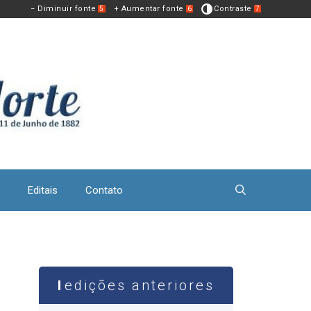
− Diminuir fonte
+ Aumentar fonte
Contraste
5
6
7
Editais
Contato
edições anteriores