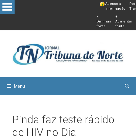
Pular
Acesso à
Por
Informação
Tra
para
−
+
o
Diminuir
Aumentar
conteú
fonte
fonte
Menu
Pinda faz teste rápido
de HIV no Dia