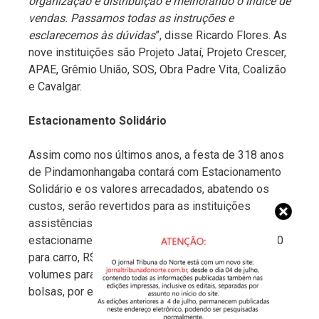
organização e distribuição e melhorando o índice de
vendas. Passamos todas as instruções e
esclarecemos às dúvidas
”, disse Ricardo Flores. As
nove instituições são Projeto Jataí, Projeto Crescer,
APAE, Grêmio União, SOS, Obra Padre Vita, Coalizão
e Cavalgar.
Estacionamento Solidário
Assim como nos últimos anos, a festa de 318 anos
de Pindamonhangaba contará com Estacionamento
Solidário e os valores arrecadados, abatendo os
custos, serão revertidos para as instituições
assistências envolvidas no evento. O
estacionamento terá seguro e terá o valor de R$ 20
para carro, R$ 10 para moto, além de guarda
volumes para pequenos objetos (capacetes e
bolsas, por exemplo) a R$ 5.