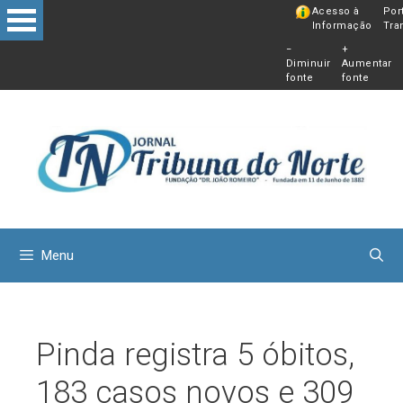
Pular
Acesso à
Por
Informação
Tra
para
−
+
o
Diminuir
Aumentar
conteú
fonte
fonte
Menu
Pinda registra 5 óbitos,
183 casos novos e 309