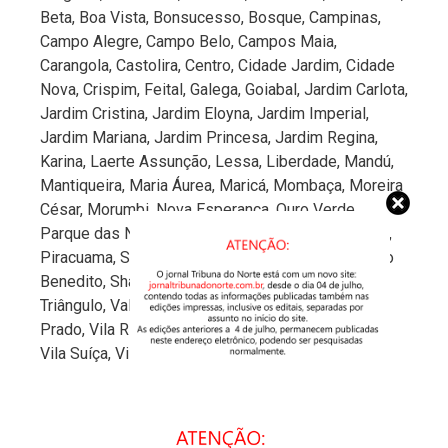
Beta, Boa Vista, Bonsucesso, Bosque, Campinas,
Campo Alegre, Campo Belo, Campos Maia,
Carangola, Castolira, Centro, Cidade Jardim, Cidade
Nova, Crispim, Feital, Galega, Goiabal, Jardim Carlota,
Jardim Cristina, Jardim Eloyna, Jardim Imperial,
Jardim Mariana, Jardim Princesa, Jardim Regina,
Karina, Laerte Assunção, Lessa, Liberdade, Mandú,
Mantiqueira, Maria Áurea, Maricá, Mombaça, Moreira
César, Morumbi, Nova Esperança, Ouro Verde,
Parque das Nações, Parque São Domingos, Pasin,
Piracuama, Santa Cecília, Santa Luzia, Santana, São
Benedito, Shangrilá, Socorro, Terra dos Ipês,
Triângulo, Vale das Acácias, Vila Borghese, Vila
Prado, Vila Rica, Vila São Benedito, Vila São José,
Vila Suíça, Vila Verde, Vista Alegre e Vitória Vale.