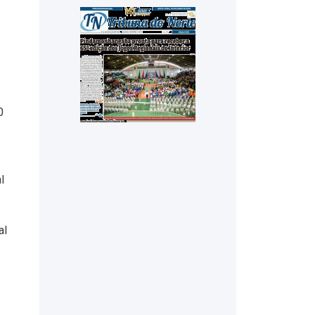
0
l
al