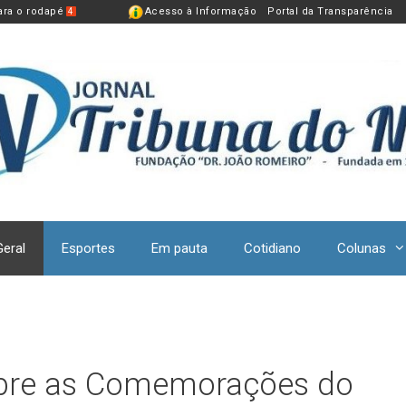
para o rodapé
Acesso à Informação
Portal da Transparência
4
Geral
Esportes
Em pauta
Cotidiano
Colunas
re as Comemorações do