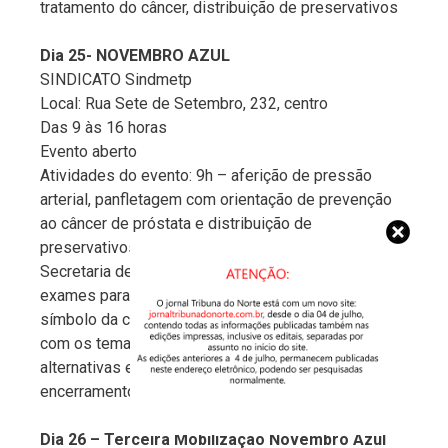
tratamento do câncer, distribuição de preservativos
Dia 25- NOVEMBRO AZUL
SINDICATO Sindmetp
Local: Rua Sete de Setembro, 232, centro
Das 9 às 16 horas
Evento aberto
Atividades do evento: 9h – aferição de pressão
arterial, panfletagem com orientação de prevenção
ao câncer de próstata e distribuição de
preservativos, orientação com enfermeira da
Secretaria de Saúde com entrega de pedidos de
exames para homens, painel de fotos com o
símbolo da campanha (bigode); 15h – bate-papo
com os temas câncer de próstata, terapias
alternativas e papéis sociais do homem; 16h –
encerramento com café da tarde.
Dia 26 – Terceira Mobilização Novembro Azul