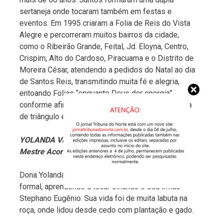
sertaneja onde tocaram também em festas e
eventos. Em 1995 criaram a Folia de Reis do Vista
Alegre e percorreram muitos bairros da cidade,
como o Ribeirão Grande, Feital, Jd. Eloyna, Centro,
Crispim, Alto do Cardoso, Piracuama e o Distrito de
Moreira César, atendendo a pedidos do Natal ao dia
de Santos Reis, transmitindo muita fé e alegria,
entoando Folias “enquanto Deus der energia”,
conforme afirma Dona Benedicta, cantora, tocadora
de triângulo e bandeireira no grupo.
YOLANDA VINAGRE
Mestre Acordeonista
Dona Yolanda nunca estudou música em escola
formal, aprendendo a tocar olhando o seu irmão
Stephano Eugênio. Sua vida foi de muita labuta na
roça, onde lidou desde cedo com plantação e gado.