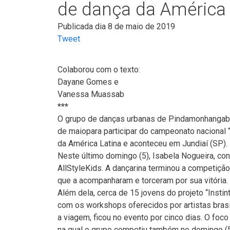
de dança da América 
Publicada dia 8 de maio de 2019
Tweet
Colaborou com o texto:
Dayane Gomes e
Vanessa Muassab
***
O grupo de danças urbanas de Pindamonhangaba “
de maiopara participar do campeonato nacional 
da América Latina e aconteceu em Jundiaí (SP).
Neste último domingo (5), Isabela Nogueira, conhe
AllStyleKids. A dançarina terminou a competiçã
que a acompanharam e torceram por sua vitória.
Além dela, cerca de 15 jovens do projeto “Inst
com os workshops oferecidos por artistas brasile
a viagem, ficou no evento por cinco dias. O foco
na qual o grupo competiu também no domingo (5)