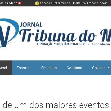
para o rodapé
Acesso à Informação
Portal da Transparência
4
Geral
Esportes
Em pauta
Cotidiano
Colunas
m de um dos maiores eventos