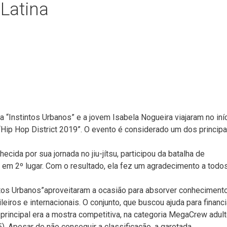
Latina
Instintos Urbanos” e a jovem Isabela Nogueira viajaram no iní
“Hip Hop District 2019”. O evento é considerado um dos principa
cida por sua jornada no jiu-jítsu, participou da batalha de
o em 2º lugar. Com o resultado, ela fez um agradecimento a todo
intos Urbanos”aproveitaram a ocasião para absorver conheciment
iros e internacionais. O conjunto, que buscou ajuda para financi
 principal era a mostra competitiva, na categoria MegaCrew adult
. Apesar de não conseguir a classificação, a garotada