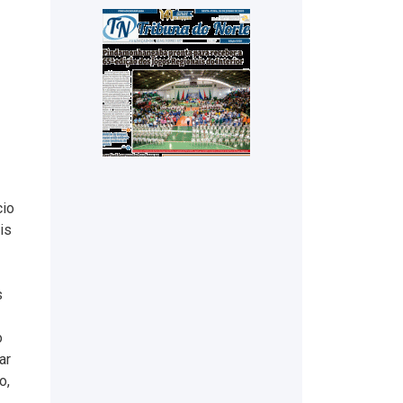
cio
is
s
o
ar
o,