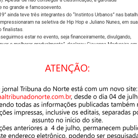
e no grande e famosoevento.
19” ainda teve três integrantes do “Instintos Urbanos” nas batal
o impressionaram na seletiva de Hip Hop e Juliano Nunes, em sua
 finalistas.
eguirmos estar no evento, seja financeiramente, divulgando,
inuar e melhorar gradualmente”, declarou Giovanna Madureira em