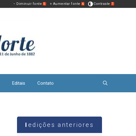
− Diminuir fonte
+ Aumentar fonte
Contraste
5
6
7
Editais
Contato
edições anteriores