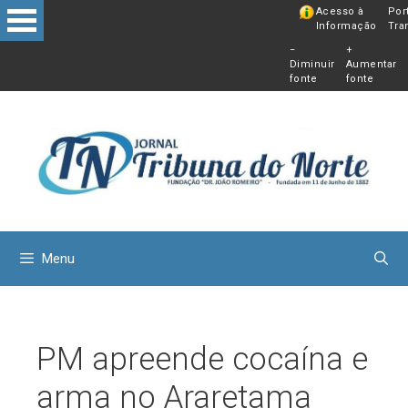
Pular
Acesso à
Por
Informação
Tra
para
−
+
o
Diminuir
Aumentar
conteú
fonte
fonte
Menu
PM apreende cocaína e
arma no Araretama