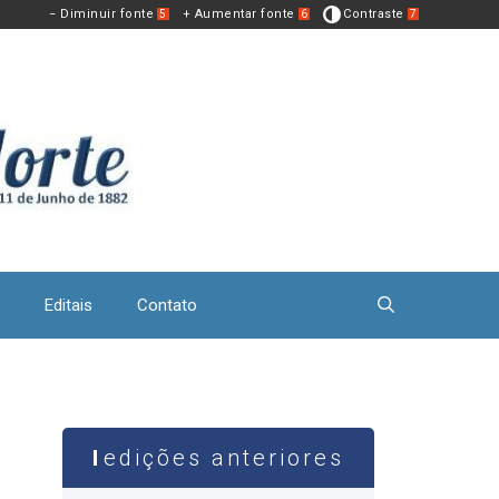
− Diminuir fonte
+ Aumentar fonte
Contraste
5
6
7
Editais
Contato
edições anteriores