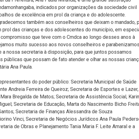
ndamonhangaba, indicados por organizações da sociedade civil
balhos de excelência em prol da criança e do adolescente.
gradecemos também aos conselheiros que deixam o mandado, 
prol das crianças e dos adolescentes do município, em especi
o compromisso que teve com o Cmdca ao longo desses anos à
“Desejamos muito sucesso aos novos conselheiros e parabenizamo
le a nossa secretaria à disposição, para que juntos possamos
as públicas que possam de fato atender e olhar as nossas crian
ária Ana Paula.
epresentantes do poder público: Secretaria Municipal de Saúde
nte Andreia Ferreira de Queiroz; Secretaria de Esportes e Lazer,
Mara Bregalda de Matos; Secretaria de Assistência Social, Kari
Miguel; Secretaria de Educação, Marta do Nascimento Bicho Freit
 Santos; Secretaria de Finanças Alessandra de Souza
orino Vinci, Secretaria de Negócios Jurídicos Ana Paula Peders
etaria de Obras e Planejamento Tania Maria F. Leite Amaral e a
aria de Governo e Serviços Públicos Talita Aparecida da Silva e 