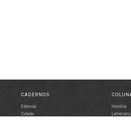
CADERNOS
COLUN
Editorial
História
Cidade
Lembrança
Geral
Proseand
Cultura
Registro C