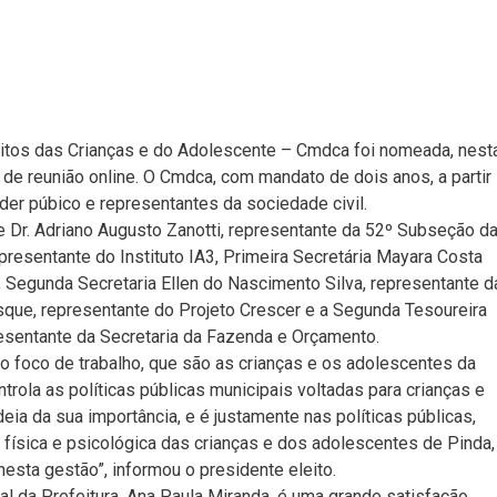
eitos das Crianças e do Adolescente – Cmdca foi nomeada, nest
de reunião online. O Cmdca, com mandato de dois anos, a partir
der púbico e representantes da sociedade civil.
e Dr. Adriano Augusto Zanotti, representante da 52º Subseção d
resentante do Instituto IA3, Primeira Secretária Mayara Costa
, Segunda Secretaria Ellen do Nascimento Silva, representante d
sque, representante do Projeto Crescer e a Segunda Tesoureira
sentante da Secretaria da Fazenda e Orçamento.
 foco de trabalho, que são as crianças e os adolescentes da
trola as políticas públicas municipais voltadas para crianças e
eia da sua importância, e é justamente nas políticas públicas,
 física e psicológica das crianças e dos adolescentes de Pinda,
sta gestão”, informou o presidente eleito.
al da Prefeitura, Ana Paula Miranda, é uma grande satisfação