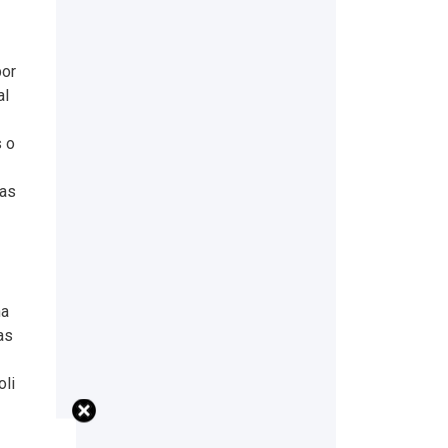
por
al
s o
ças
na
as
oli
a