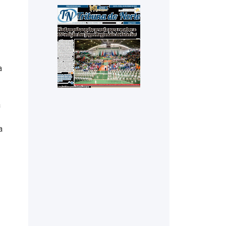
a
a
a