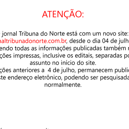
.
omeados também, os representantes da sociedade Civil, que
sil (OAB) com Adriano Augusto Zanotti e a suplente Letícia
os Cooperadores de Pindamonhangaba com William Anaia Bonafé
to Social Grêmio União com Admauro de Souza Nunes e o suplent
m a Marcia Tatiane Castilho e o suplente Augusto Roberto de Li
o Adolescente (Projeto Crescer) com Bethi dos Santos Moreira e
indamonhangaba com Ellen do Nascimento Silva e suplente
stituto Profissional Salesiano) com Sarah Brega Nunes Bastos e
sta, Instituto IA3.ORG com Ana Maria Rita Gomes e o suplente