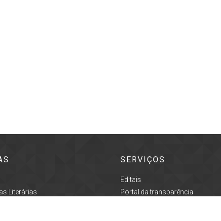
AS
SERVIÇOS
Editais
s Literárias
Portal da transparência
o
Acesso à informação
ultural
Prefeitura de Pindamonhangaba