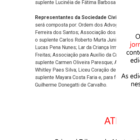
suplente Lucinéia de Fátima Barbosa de Oliveira
Representantes da Sociedade Civil
– Foram n
será composta por: Ordem dos Advogados do Bra
Ferreira dos Santos; Associação dos Salesian
o suplente Carlos Roberto Murta Junior; Proje
Lucas Pena Nunes; Lar da Criança Irmã Julia co
Freitas; Associação para Auxílio da Criança e d
suplente Carmen Oliveira Paresque; APAE de P
Whitley Paes Silva; Liceu Coração de Jesus (In
suplente Mayara Costa Faria e, para fechar a li
Guilherme Donegatti de Carvalho.