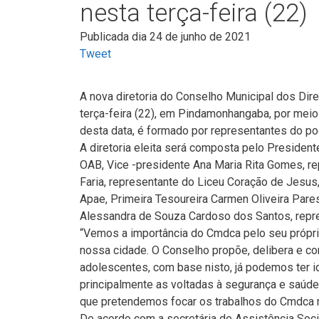
nesta terça-feira (22)
Publicada dia 24 de junho de 2021
Tweet
A nova diretoria do Conselho Municipal dos Dir
terça-feira (22), em Pindamonhangaba, por meio 
desta data, é formado por representantes do po
A diretoria eleita será composta pelo President
OAB, Vice -presidente Ana Maria Rita Gomes, rep
Faria, representante do Liceu Coração de Jesus
Apae, Primeira Tesoureira Carmen Oliveira Pare
Alessandra de Souza Cardoso dos Santos, repre
“Vemos a importância do Cmdca pelo seu próprio
nossa cidade. O Conselho propõe, delibera e con
adolescentes, com base nisto, já podemos ter id
principalmente as voltadas à segurança e saúde
que pretendemos focar os trabalhos do Cmdca ne
De acordo com a secretária de Assistência Soci