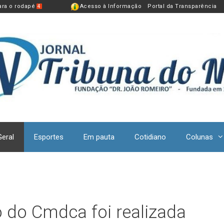
para o rodapé
Acesso à Informação
Portal da Transparência
4
Geral
Esportes
Em pauta
Cotidiano
Colunas
 do Cmdca foi realizada