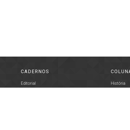
CADERNOS
COLUN
Editorial
História
Cidade
Lembrança
Geral
Proseand
Cultura
Registro C
Esportes
Som da Te
Policial
Vanguarda 
Cotidiano