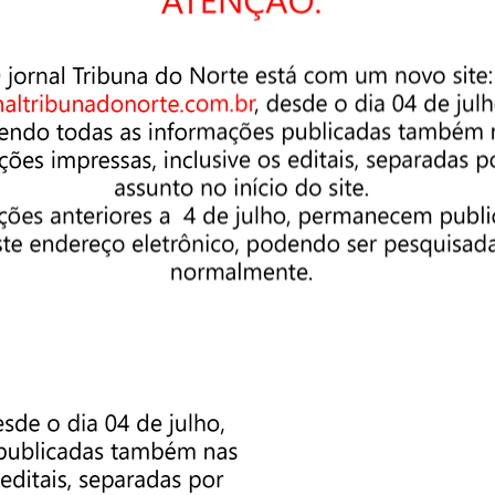
ancelamento automático da solicitação.
lhimento da primeira parcela também terá a requisição cancelada
s também implicará no cancelamento da remissão.
uto de infração ou penalidade por infringências à legislação