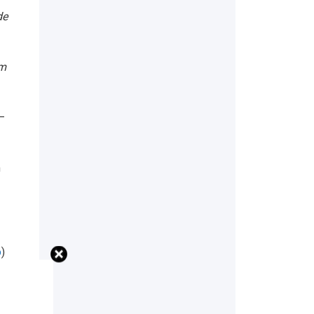
de
em
–
m
o
)