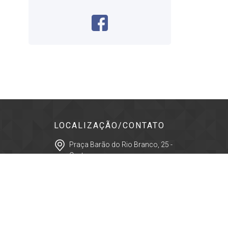
LOCALIZAÇÃO/CONTATO
Praça Barão do Rio Branco, 25 -
Centro
Cep: 12400-280 - Pindamonhangaba -
São Paulo
(12) 3644-2077
contato@jornaltribunadonorte.net