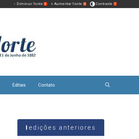
− Diminuir fonte
+ Aumentar fonte
Contraste
5
6
7
Editais
Contato
edições anteriores