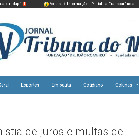
para o rodapé
Acesso à Informação
Portal da Transparência
4
Geral
Esportes
Em pauta
Cotidiano
Colunas
nistia de juros e multas de