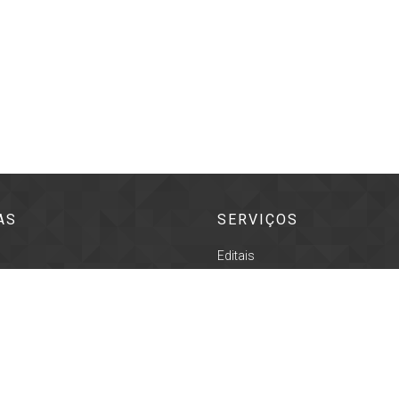
AS
SERVIÇOS
Editais
s Literárias
Portal da transparência
o
Acesso à informação
ultural
Prefeitura de Pindamonhangaba
rra
Literária