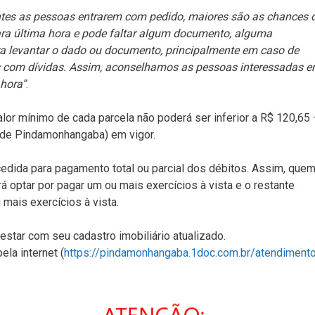
tes as pessoas entrarem com pedido, maiores são as chances 
ra última hora e pode faltar algum documento, alguma
ara levantar o dado ou documento, principalmente em caso de
os com dívidas. Assim, aconselhamos as pessoas interessadas 
 hora”
.
lor mínimo de cada parcela não poderá ser inferior a R$ 120,65 
 de Pindamonhangaba) em vigor.
edida para pagamento total ou parcial dos débitos. Assim, que
 optar por pagar um ou mais exercícios à vista e o restante
mais exercícios à vista.
 estar com seu cadastro imobiliário atualizado.
la internet (
https://pindamonhangaba.1doc.com.br/atendiment
ura de Moreira César.
 pontos importantes: caso o requerente faça a solicitação para