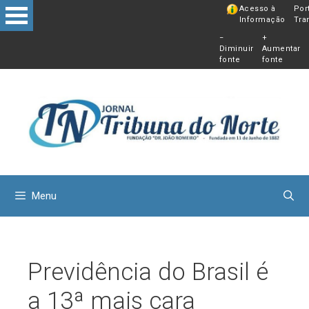
Pular
Acesso à
Por
Informação
Tra
para
−
+
o
Diminuir
Aumentar
conteú
fonte
fonte
Menu
Previdência do Brasil é
a 13ª mais cara