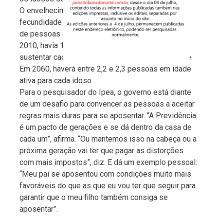
O envelhecimento populacional e a queda da
fecundidade farão com que haja um menor número
de pessoas em idade ativa para cada idoso. Em
2010, havia 10 pessoas de 15 a 64 anos para
sustentar cada idoso de 65 anos ou mais de idade.
Em 2060, haverá entre 2,2 e 2,3 pessoas em idade
ativa para cada idoso.
Para o pesquisador do Ipea, o governo está diante
de um desafio para convencer as pessoas a aceitar
regras mais duras para se aposentar. “A Previdência
é um pacto de gerações e se dá dentro da casa de
cada um”, afirma. “Ou mantemos isso na cabeça ou a
próxima geração vai ter que pagar as distorções
com mais impostos”, diz. E dá um exemplo pessoal:
“Meu pai se aposentou com condições muito mais
favoráveis do que as que eu vou ter que seguir para
garantir que o meu filho também consiga se
aposentar”.