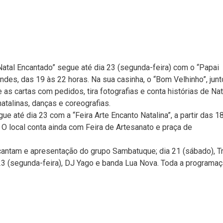
tal Encantado” segue até dia 23 (segunda-feira) com o “Papai
es, das 19 às 22 horas. Na sua casinha, o “Bom Velhinho”, junt
as cartas com pedidos, tira fotografias e conta histórias de Nat
talinas, danças e coreografias.
 até dia 23 com a “Feira Arte Encanto Natalina”, a partir das 1
O local conta ainda com Feira de Artesanato e praça de
cantam e apresentação do grupo Sambatuque; dia 21 (sábado), Tr
 23 (segunda-feira), DJ Yago e banda Lua Nova. Toda a programa