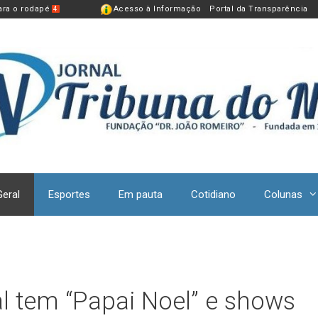
para o rodapé
Acesso à Informação
Portal da Transparência
4
Geral
Esportes
Em pauta
Cotidiano
Colunas
 tem “Papai Noel” e shows