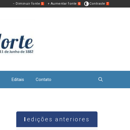
− Diminuir fonte
+ Aumentar fonte
Contraste
5
6
7
Editais
Contato
edições anteriores