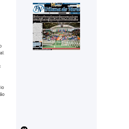
o
al.
8
io
ção