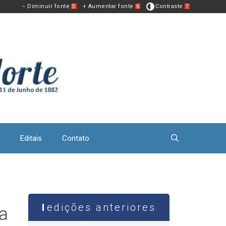
− Diminuir fonte
+ Aumentar fonte
Contraste
5
6
7
Editais
Contato
edições anteriores
ra