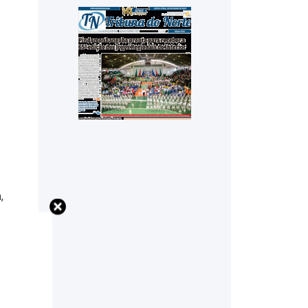
,
s,
ém