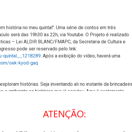
em história no meu quintal’’. Uma série de contos em três
áculo será das 19h30 às 22h, via Youtube. O Projeto é realizado
sticas – Lei ALDIR BLANC/FMAPC, da Secretaria de Cultura e
gresso pode ser reservado pelo link:
eu-quintal__1218289
. Após a exibição do vídeo, haverá uma
.com/oek-kyod-gaq
xploram histórias. Seja inventando ali no instante da brincadeira
o e ambiente as histórias que já escutou. Aqui é exatamente
jos e uma criança muito curiosa, vivem fábulas de todos os tipo
a das árvores, na grama ou na sombra das folhas de taioba algu
 reconhece e reflete sobre aspectos de sua própria vida: a
e a lidar com esses sentimentos e transformá-los em alegria,