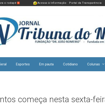
para o rodapé
Acesso à Informação
Portal da Transparência
4
Geral
Esportes
Em pauta
Cotidiano
Colunas
ontos começa nesta sexta-fei