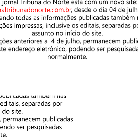
 e convida a todos para que percorram com ela esse caminho de
contra com o Patinho feio, com Vassalisa e a Mais inteligente 