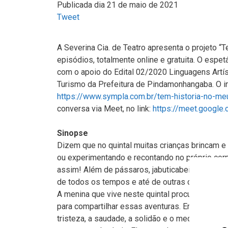
Publicada dia 21 de maio de 2021
Tweet
A Severina Cia. de Teatro apresenta o projeto “T
episódios, totalmente online e gratuita. O espet
com o apoio do Edital 02/2020 Linguagens Artí
Turismo da Prefeitura de Pindamonhangaba. O in
https://www.sympla.com.br/tem-historia-no-m
conversa via Meet, no link:
https://meet.google
Sinopse
Dizem que no quintal muitas crianças brincam e e
ou experimentando e recontando no próprio corp
assim! Além de pássaros, jabuticabeiras, caramu
de todos os tempos e até de outras culturas!
A menina que vive neste quintal procura em cim
para compartilhar essas aventuras. Em cada uma,
tristeza, a saudade, a solidão e o medo. Aprend