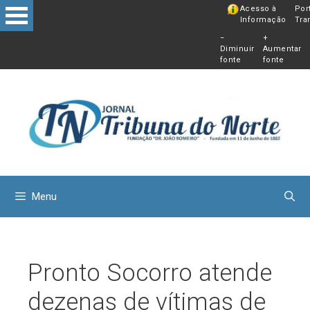
Pular
Acesso à
Por
Informação
Tra
para
−
+
o
Diminuir
Aumentar
conteú
fonte
fonte
Menu
Pronto Socorro atende
dezenas de vítimas de