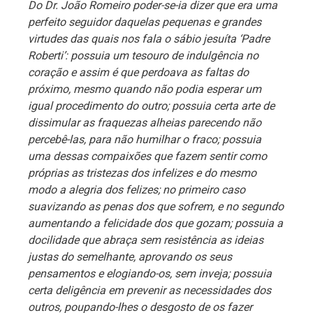
Do Dr. João Romeiro poder-se-ia dizer que era uma
perfeito seguidor daquelas pequenas e grandes
virtudes das quais nos fala o sábio jesuíta ‘Padre
Roberti’: possuia um tesouro de indulgência no
coração e assim é que perdoava as faltas do
próximo, mesmo quando não podia esperar um
igual procedimento do outro; possuia certa arte de
dissimular as fraquezas alheias parecendo não
percebê-las, para não humilhar o fraco; possuia
uma dessas compaixões que fazem sentir como
próprias as tristezas dos infelizes e do mesmo
modo a alegria dos felizes; no primeiro caso
suavizando as penas dos que sofrem, e no segundo
aumentando a felicidade dos que gozam; possuia a
docilidade que abraça sem resistência as ideias
justas do semelhante, aprovando os seus
pensamentos e elogiando-os, sem inveja; possuia
certa deligência em prevenir as necessidades dos
outros, poupando-lhes o desgosto de os fazer