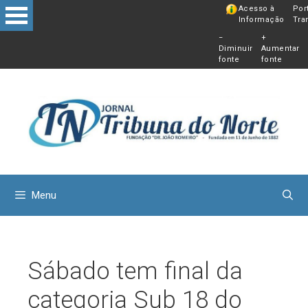
Pular
Acesso à
Por
Informação
Tra
para
−
+
o
Diminuir
Aumentar
conteú
fonte
fonte
Menu
Sábado tem final da
categoria Sub 18 do