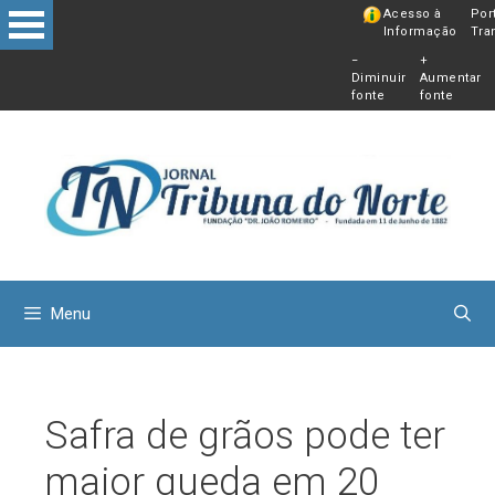
Pular
Acesso à
Por
Informação
Tra
para
−
+
o
Diminuir
Aumentar
conteú
fonte
fonte
Menu
Safra de grãos pode ter
maior queda em 20