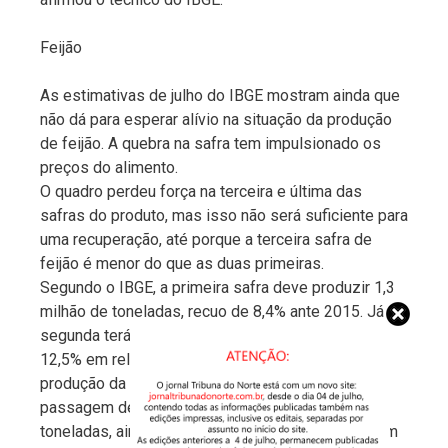
Feijão
As estimativas de julho do IBGE mostram ainda que
não dá para esperar alívio na situação da produção
de feijão. A quebra na safra tem impulsionado os
preços do alimento.
O quadro perdeu força na terceira e última das
safras do produto, mas isso não será suficiente para
uma recuperação, até porque a terceira safra de
feijão é menor do que as duas primeiras.
Segundo o IBGE, a primeira safra deve produzir 1,3
milhão de toneladas, recuo de 8,4% ante 2015. Já a
segunda terá 1,1 milhão de toneladas, tombo de
12,5% em relação a 2015. Embora a estimativa da
produção da terceira safra tenha crescido 1,0% na
passagem de junho para julho, para 437,9 mil
toneladas, ainda assim será 1,2% menor do que em