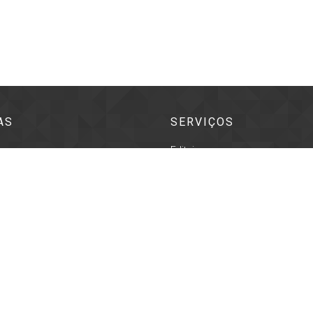
AS
SERVIÇOS
Editais
s Literárias
Portal da transparência
o
Acesso à informação
ultural
Prefeitura de Pindamonhangaba
rra
Literária