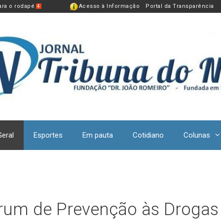
para o rodapé
Acesso à Informação
Portal da Transparência
4
Geral
Esportes
Em pauta
Cotidiano
Colunas
órum de Prevenção às Drogas