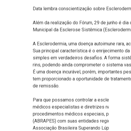
Data lembra conscientização sobre Escleroder
Além da realização do Fórum, 29 de junho é dia 
Municipal da Esclerose Sistêmica (Esclerodermi
A Esclerodermia, uma doença autoimune rara, a
Sua principal característica é o enrijecimento d
simples em verdadeiros desafios. A forma sis
rins, podendo ainda comprometer o sistema vasc
É uma doença incurável, porém, importantes pes
tem proporcionado a oportunidade de tratament
de remissão.
Para que possamos controlar a esclerodermia n
médicos especialistas e diretrizes nacionais 
procedimentos médicos especiais, por isso, a 
(ABRAPES) com suas entidades regionais, em pa
Associação Brasileira Superando Lúpus, do Grup