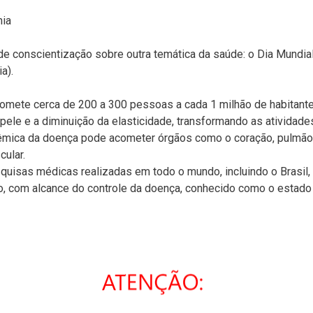
mia
de conscientização sobre outra temática da saúde: o Dia Mundia
a).
comete cerca de 200 a 300 pessoas a cada 1 milhão de habitante
a pele e a diminuição da elasticidade, transformando as atividade
têmica da doença pode acometer órgãos como o coração, pulmão
ular.
quisas médicas realizadas em todo o mundo, incluindo o Brasil,
o, com alcance do controle da doença, conhecido como o estado
o Brasil, precisamos de diagnóstico precoce, acesso aos
de tratamento que venham resguardar o acesso a medicamentos 
Associação Brasileira de Esclerodermia e Doenças Relacionadas
rceria com o Grupo de Apoio ao Paciente Reumático Brasil, da
o EncontrAR e com o apoio institucional da Sociedade Paulista 