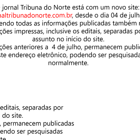
tologia.
rar a rede básica de Saúde para encaminhamento para