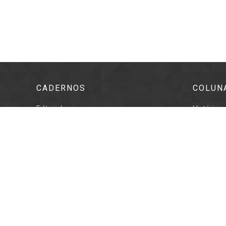
CADERNOS
COLUN
Editorial
História
Cidade
Lembrança
Geral
Proseand
Cultura
Registro C
Esportes
Som da Te
Policial
Vanguarda 
Cotidiano