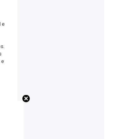
l e
s.
s
 e
e
de