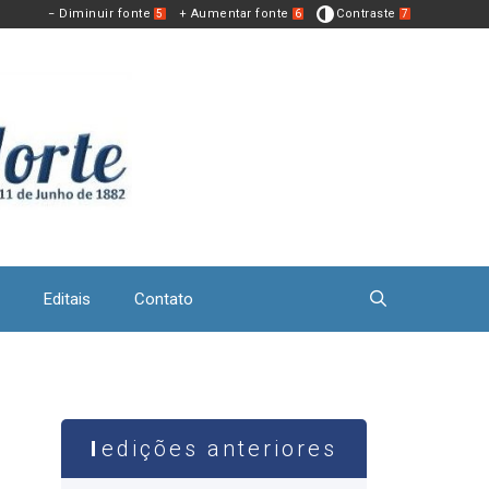
− Diminuir fonte
+ Aumentar fonte
Contraste
5
6
7
Editais
Contato
edições anteriores