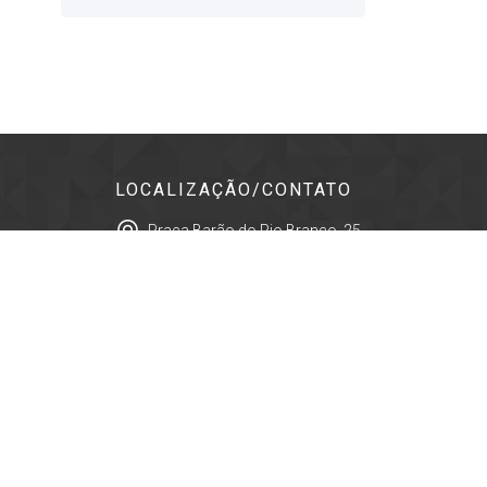
LOCALIZAÇÃO/CONTATO
Praça Barão do Rio Branco, 25 -
Centro
Cep: 12400-280 - Pindamonhangaba -
São Paulo
(12) 3644-2077
contato@jornaltribunadonorte.net