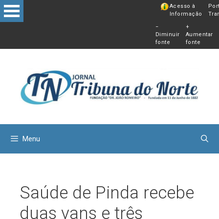
Pular
Acesso à
Por
Informação
Tra
para
−
+
o
Diminuir
Aumentar
conteú
fonte
fonte
Menu
Saúde de Pinda recebe
duas vans e três