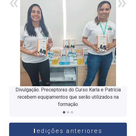
«
»
Divulgação. Diretora de Atenção Básica Luciana Santos
Divulgação. Preceptor Luiz confere material recebido
Divulgação. Preceptoras do Curso Karla e Patrícia
recebem equipamentos que serão utilizados na
formação
edições anteriores