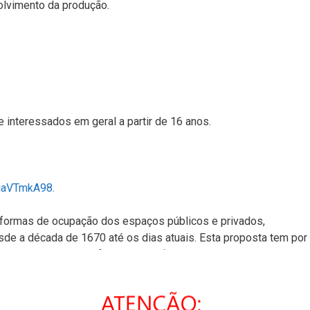
volvimento da produção.
e interessados em geral a partir de 16 anos.
ajaVTmkA98.
s formas de ocupação dos espaços públicos e privados,
de a década de 1670 até os dias atuais. Esta proposta tem por
na e sua relação com futebol em diferentes contextos ao redor d
 ideais, contextos e narrativas artísticas