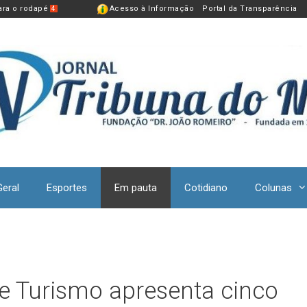
para o rodapé
Acesso à Informação
Portal da Transparência
4
Geral
Esportes
Em pauta
Cotidiano
Colunas
 e Turismo apresenta cinco