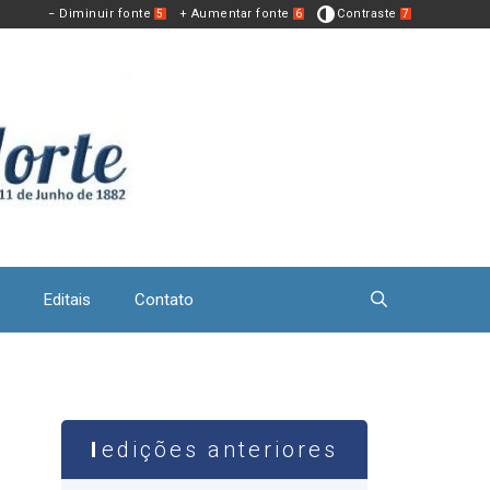
− Diminuir fonte
+ Aumentar fonte
Contraste
5
6
7
Editais
Contato
edições anteriores