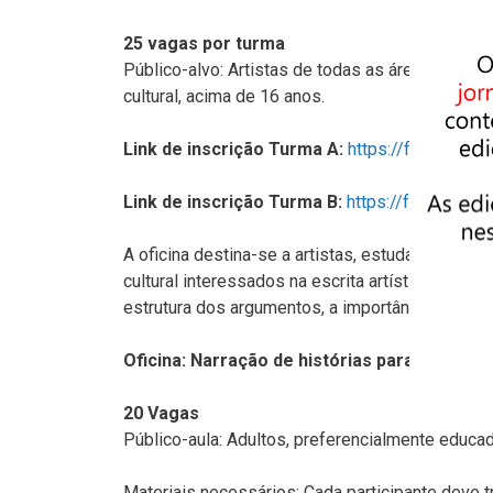
25 vagas por turma
Público-alvo: Artistas de todas as áreas, estu
cultural, acima de 16 anos.
Link de inscrição Turma A:
https://forms.gl
Link de inscrição Turma B:
https://forms.gle
A oficina destina-se a artistas, estudantes de 
cultural interessados na escrita artística, org
estrutura dos argumentos, a importância da narra
Oficina: Narração de histórias para educado
20 Vagas
Público-aula: Adultos, preferencialmente educad
Materiais necessários: Cada participante deve tra