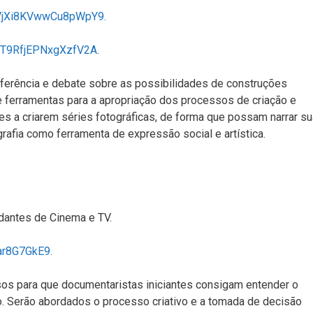
/VjXi8KVwwCu8pWpY9.
/5T9RfjEPNxgXzfV2A
.
referência e debate sobre as possibilidades de construções
õe ferramentas para a apropriação dos processos de criação e
es a criarem séries fotográficas, de forma que possam narrar s
grafia como ferramenta de expressão social e artística.
udantes de Cinema e TV.
ar8G7GkE9.
sos para que documentaristas iniciantes consigam entender o
. Serão abordados o processo criativo e a tomada de decisão