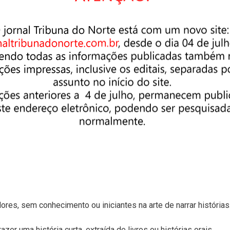
dantes de arte e demais profissionais envolvidos com produção
e/wG92Xi26wqcZaZSn7.
/aSjFdv55gzRTtgb76
todas as artes e demais profissionais envolvidos com produção
anização e desenvolvimento de projetos. As aulas abordam a
tiva e a organização do discurso artístico.
res e curiosos
ores, sem conhecimento ou iniciantes na arte de narrar histórias
zer uma história curta, extraída de livros ou histórias orais.