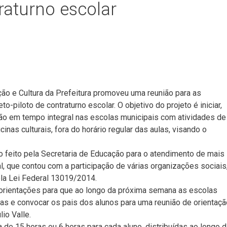
traturno escolar
ação e Cultura da Prefeitura promoveu uma reunião para as
-piloto de contraturno escolar. O objetivo do projeto é iniciar,
ão em tempo integral nas escolas municipais com atividades de
inas culturais, fora do horário regular das aulas, visando o
 feito pela Secretaria de Educação para o atendimento de mais
l, que contou com a participação de várias organizações sociais
ela Lei Federal 13019/2014.
s orientações para que ao longo da próxima semana as escolas
as e convocar os pais dos alunos para uma reunião de orientaçã
io Valle.
a de 15 horas ou 6 horas para cada aluno, distribuídas ao longo 