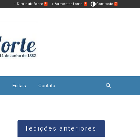
− Diminuir fonte
+ Aumentar fonte
Contraste
5
6
7
Editais
Contato
edições anteriores