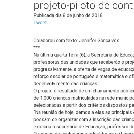
projeto-piloto de con
Publicada dia 8 de junho de 2018
Tweet
Colaborou com texto: Jennifer Gonçalves
***
Na última quarta-feira (6), a Secretaria de Educ
professoras das unidades que receberão o projeto
progressivamente, a oferta de vagas de educaç
reforço escolar de português e matemática e ofic
desenvolvimento das crianças.
O projeto é resultado de um chamamento público
de 1.000 crianças matriculadas na rede municipa
selecionadas a partir dos critérios dispostos p
“Na reunião de hoje, demos a elas as principai
possam se organizar com a inscrição das crianç
explicou o secretário de Educação, professor Júl
O serviço de contraturno poderá ter carga horári