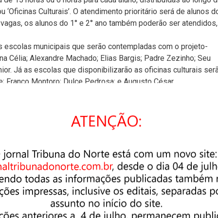
 ‘Oficinas Culturais’. O atendimento prioritário será de alunos d
 vagas, os alunos do 1° e 2° ano também poderão ser atendidos,
 as escolas municipais que serão contempladas com o projeto-
ina Célia; Alexandre Machado; Elias Bargis; Padre Zezinho; Seu
ior. Já as escolas que disponibilizarão as oficinas culturais ser
eale; Franco Montoro; Dulce Pedrosa; e Augusto César.
 nossa cidade teremos um projeto-piloto dessa envergadura, com
a cidade para assegurar uma boa avaliação, que garanta a
ra mais escolas”, ressaltou o secretário.