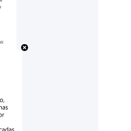
o
ão: