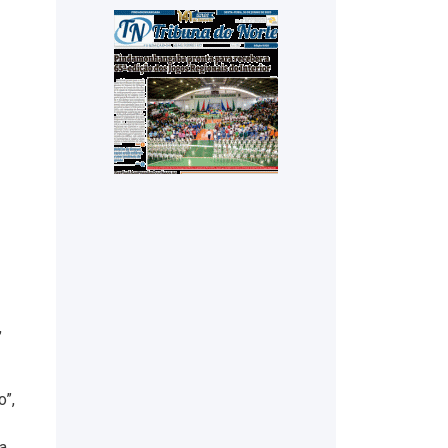
,
o”,
da