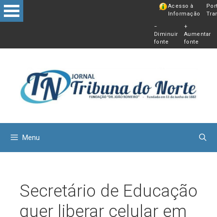
Pular
Acesso à
Por
Informação
Tra
para
−
+
o
Diminuir
Aumentar
conteú
fonte
fonte
Menu
Secretário de Educação
quer liberar celular em