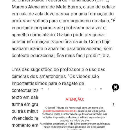
Marcos Alexandre de Melo Barros, o uso de celular
em sala de aula deve passar por uma formação do
professor voltada para o protagonismo do aluno. “É
importante preparar esse professor para ver o
aparelho como aliado. O aluno pode pesquisar,
coletar informação específica da aula. Como hoje
acabam usando o aparelho para brincadeiras, sem
contexto educacional, fica mais fácil proibir”, diz.
Uma das sugestões do professor é o uso das
câmeras dos smartphones. “Os vídeos são
importantíssimos para o resgate de
contextualização. Imagine que o aluno trabalhou um
texto em sala de aula. No fim, o professor reúne a
turma em grupos e cada um produz vídeos de dois
ou três minutos a partir do que foi lido, do que foi
vivenciado na aula. Qual é a diferença? A partir do
momento em que o aluno discute como será o