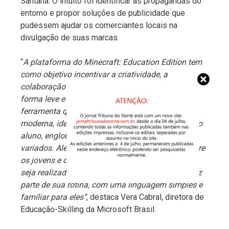
Santana. O intuito foi identificar as propagandas do
entorno e propor soluções de publicidade que
pudessem ajudar os comerciantes locais na
divulgação de suas marcas.
“
A plataforma do Minecraft: Education Edition tem
como objetivo incentivar a criatividade, a
colaboração e a resolução de problemas de uma
forma leve e lúdica para os estudantes. É uma
ferramenta que está alinhada com a educação
moderna, ideal para o desenvolvimento integral do
aluno, englobando disciplinas e conhecimentos
variados. Além disso, por ser um jogo popular entre
os jovens e crianças, faz com que o aprendizado
seja realizado com uma conexão a algo que já faz
parte de sua rotina, com uma linguagem simples e
familiar para eles”
, destaca Vera Cabral, diretora de
Educação-Skilling da Microsoft Brasil.