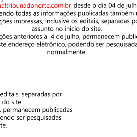
ão, paciência, amor incondicional e muita sabedoria.
es! Sintam-se amadas, vocês são únicas…