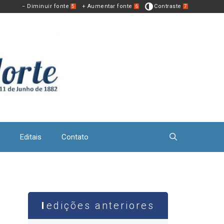
− Diminuir fonte
+ Aumentar fonte
Contraste
5
6
7
Editais
Contato
edições anteriores