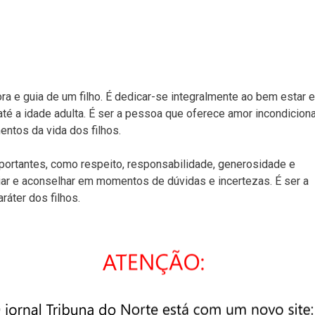
ra e guia de um filho. É dedicar-se integralmente ao bem estar e
é a idade adulta. É ser a pessoa que oferece amor incondiciona
ntos da vida dos filhos.
portantes, como respeito, responsabilidade, generosidade e
oiar e aconselhar em momentos de dúvidas e incertezas. É ser a
ráter dos filhos.
desafios e superar as dificuldades diariamente, mesmo que não
pações e responsabilidades que acompanham a criação de um ser
me do bem estar dos filhos.
ora, que traz consigo inúmeras alegrias, mas também muitas