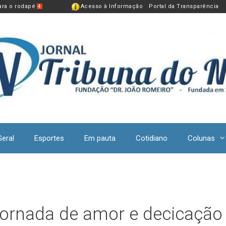
para o rodapé
Acesso à Informação
Portal da Transparência
4
Geral
Esportes
Em pauta
Cotidiano
Colunas
a jornada de amor e decicação