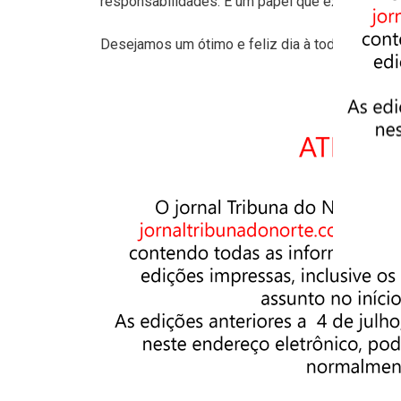
responsabilidades. É um papel que exige dedicaç
Desejamos um ótimo e feliz dia à todas as mã