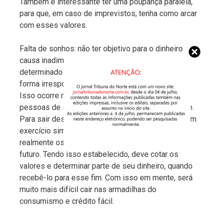
Também é interessante ter uma poupança paralela,
para que, em caso de imprevistos, tenha como arcar
com esses valores.
Falta de sonhos: não ter objetivo para o dinheiro
causa inadimplência. Se a pessoa não tem
determinado o objetivo para o dinheiro, gastará de
forma irresponsável, levando ao endividamento.
Isso ocorre muito pela falta de capacidade das
pessoas de sonharem, vivendo apenas o presente.
Para sair deste problema, é recomendável fazer um
exercício simples, refletir sobre quais são
realmente os seus sonhos, o que se quer para o
futuro. Tendo isso estabelecido, deve cotar os
valores e determinar parte de seu dinheiro, quando
recebê-lo para esse fim. Com isso em mente, será
muito mais difícil cair nas armadilhas do
consumismo e crédito fácil.