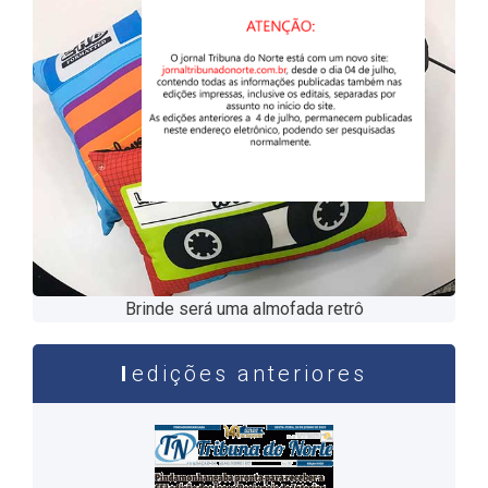
Brinde será uma almofada retrô
edições anteriores