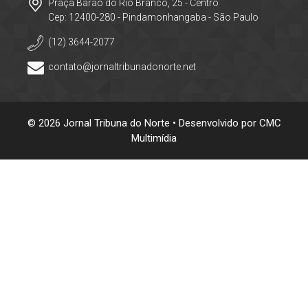
Praça Barão do Rio Branco, 25 - Centro
Cep: 12400-280 - Pindamonhangaba - São Paulo
(12) 3644-2077
contato@jornaltribunadonorte.net
© 2026 Jornal Tribuna do Norte • Desenvolvido por
CMC
Multimídia