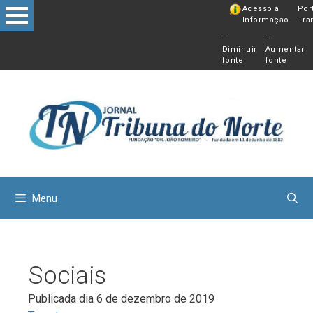
Pular
Acesso à
Por
Informação
Tra
para
−
+
o
Diminuir
Aumentar
conteú
fonte
fonte
Menu
Sociais
Publicada dia 6 de dezembro de 2019