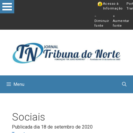
Pular
Acesso à
Por
Informação
Tra
para
−
+
o
Diminuir
Aumentar
conteú
fonte
fonte
Menu
Sociais
Publicada dia 18 de setembro de 2020