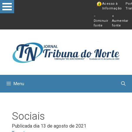
Pular
Acesso à
Por
Informação
Tra
para
−
+
o
Diminuir
Aumentar
conteú
fonte
fonte
Menu
Sociais
Publicada dia 13 de agosto de 2021