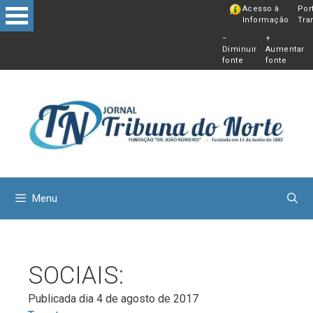
Pular
Acesso à
Por
Informação
Tra
para
−
+
o
Diminuir
Aumentar
conteú
fonte
fonte
Menu
SOCIAIS:
Publicada dia 4 de agosto de 2017