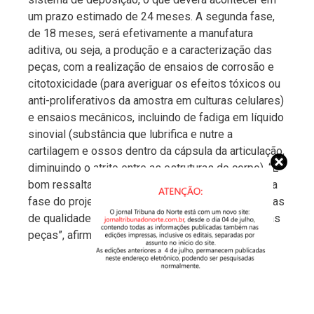
um prazo estimado de 24 meses. A segunda fase,
de 18 meses, será efetivamente a manufatura
aditiva, ou seja, a produção e a caracterização das
peças, com a realização de ensaios de corrosão e
citotoxicidade (para averiguar os efeitos tóxicos ou
anti-proliferativos da amostra em culturas celulares)
e ensaios mecânicos, incluindo de fadiga em líquido
sinovial (substância que lubrifica e nutre a
cartilagem e ossos dentro da cápsula da articulação,
diminuindo o atrito entre as estruturas do corpo). “É
bom ressaltar que somente iremos para a segunda
fase do projeto após conseguirmos atingir as metas
de qualidade necessária do pó para a produção das
peças”, afirma.