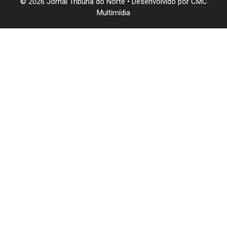
© 2026 Jornal Tribuna do Norte • Desenvolvido por
CMC
Multimídia