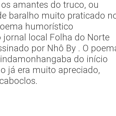
 os amantes do truco, ou
de baralho muito praticado n
poema humorístico
 jornal local Folha do Norte
assinado por Nhô By . O poem
Pindamonhangaba do início
o já era muito apreciado,
 caboclos.