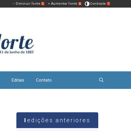
− Diminuir fonte
+ Aumentar fonte
Contraste
5
6
7
Editais
Contato
edições anteriores