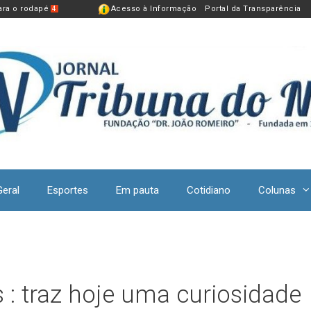
para o rodapé
Acesso à Informação
Portal da Transparência
4
Geral
Esportes
Em pauta
Cotidiano
Colunas
 : traz hoje uma curiosidade