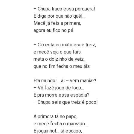
– Chupa truco essa porquera!
E diga por que não qué!…
Mecê já feis a primera,
agora eu fico no pé.
– C’o esta eu mato esse treiz,
e mecê veja o que fais;
meta o doizinho de veiz,
que no fim fecha o meu áis.
Êta mundo!… ai – vem mania?!
– Vô fazê jogo de loco…
E pra morre essa espadia?
– Chupa seis que treiz é poco!
A primera tá no papo,
e mecê fecha o marvado…
E joguinho!… tá escapo,