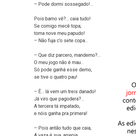
– Pode dormi sossegado!…
Pois bamo vê?… caia tudo!
Se comigo mecê topa;
toma nove meu papudo!
– Não fuja c’o sete copa…
– Que diz parcero, mandemo?…
O meu jogo não é mau…
Só pode ganhá esse demo,
se tive o quatro pau!
– Ê… lá vem um treis danado!
Já viro que pagodera?…
A tercera tá impatado,
e nóis ganha pra primera!
– Pois antão tudo que caia,
A vaza é sua, arrepia…