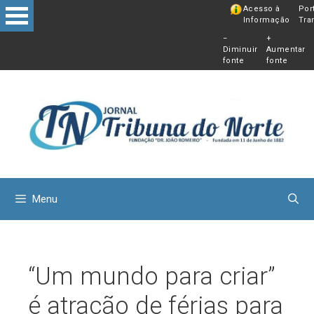
Pular
Acesso à
Por
Informação
Tra
para
−
+
o
Diminuir
Aumentar
conteú
fonte
fonte
Menu
“Um mundo para criar”
é atração de férias para