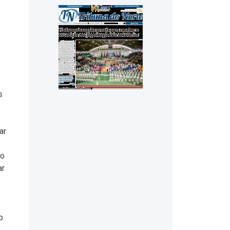
s
ar
ão
ar
o