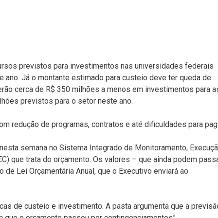
ursos previstos para investimentos nas universidades federais
 ano. Já o montante estimado para custeio deve ter queda de
erão cerca de R$ 350 milhões a menos em investimentos para a
hões previstos para o setor neste ano.
 com redução de programas, contratos e até dificuldades para pag
a nesta semana no Sistema Integrado de Monitoramento, Execuç
MEC) que trata do orçamento. Os valores – que ainda podem pass
o de Lei Orçamentária Anual, que o Executivo enviará ao
icas de custeio e investimento. A pasta argumenta que a previsã
, em que o orçamento passou por contingenciamentos”.