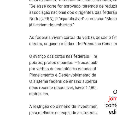
“Se esse corte for aprovado, teremos de reduzir
associação nacional dos dirigentes das federais
Norte (UFRN), é “injustificável” a redução. “M
já ficariam descobertas.”
As federais vivem cortes de verbas desde o fi
meses, segundo o Índice de Preços ao Consumi
O avanço das cotas nas federais – neste ano, a
pobres, pretos e pardos – trouxe público mais 
por verbas de assistência estudantil “Temos gra
Planejamento e Desenvolvimento da Universidade
O sistema federal de ensino superior teve fort
mais recente disponível, havia 1,180 milhão de 
matrículas.
A restrição do dinheiro de investimento – para
para melhorar ou expandir a infraestrutura. Na U