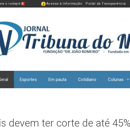
para o rodapé
Acesso à Informação
Portal da Transparência
4
Geral
Esportes
Em pauta
Cotidiano
Colunas
is devem ter corte de até 45