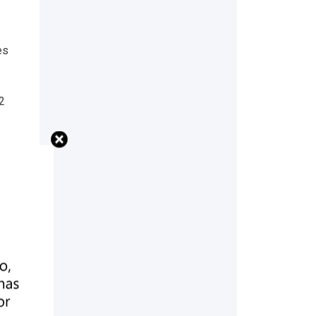
es
2
l
es