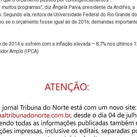
 muitos programas”, diz Ângela Paiva, presidente da Andifes, a
. Segundo ela, reitora da Universidade Federal do Rio Grande do
esmo se o orçamento fosse igual ao de 2016, demandas important
m de 2014 e sofrem com a inflação elevada – 8,7% nos últimos 1
dor Amplo (IPCA).
s instituições devem distribuir 50% das vagas entre alunos
diverso ao ensino superior público. Com isso, cresceu a pressão
nde demanda por restaurantes e bolsas”, afirma o pró-reitor de
 Federal de Ouro Preto (Ufop), Rodrigo Bianchi.
e aumento na quantidade de vagas na graduação. Em 2014, dado
alunos na rede. Em 2004, as instituições federais reuniam 574 mi
 obras, reformas e compra de equipamentos – sinaliza dificuldad
fop, a criação do novo curso de Medicina na cidade mineira de