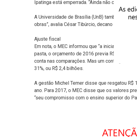
Ipatinga está emperrada. “Ainda não começamos 
A Universidade de Brasília (UnB) também revê 
obras”, avalia César Tibúrcio, decano de Orçam
Ajuste fiscal
Em nota, o MEC informou que “a iniciativa se alin
pasta, o orçamento de 2016 previa R$ 7,9 bilh
conta nas comparações. Mas um contingenciamen
31%, ou R$ 2,4 bilhões.
A gestão Michel Temer disse que resgatou R$ 1
ano. Para 2017, o MEC disse que os valores prev
“seu compromisso com o ensino superior do Paí