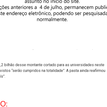
a obra dessecâmpus por falta de recursos”, diz Bianchi.
seus planos. “Provavelmente vamos reduzir o ritmo das nossas
ento e Planejamento.
ha ao equilíbrio fiscal para que o País saia da crise”. Segundo a
ões para as federais. É esse orçamento que os gestores levam e
to, feito ainda na gestão Dilma Rousseff, impôs redução de
,2 bilhão desse montante cortado para as universidades neste
istos “serão cumpridos na totalidade”. A pasta ainda reafirmou
s”.