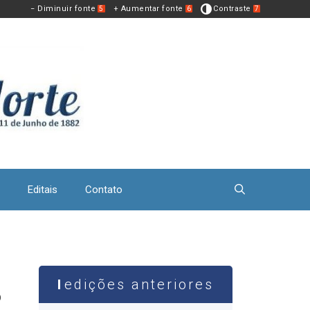
− Diminuir fonte
+ Aumentar fonte
Contraste
5
6
7
Editais
Contato
edições anteriores
%