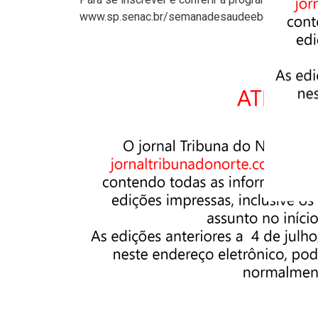
www.sp.senac.br/semanadesaudeebemestar ou a