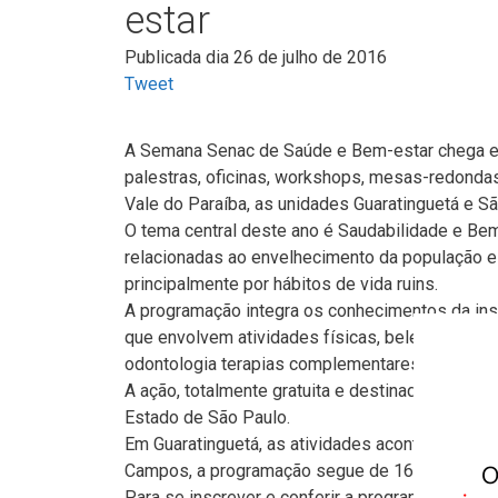
estar
Publicada dia 26 de julho de 2016
Tweet
A Semana Senac de Saúde e Bem-estar chega e
palestras, oficinas, workshops, mesas-redondas
Vale do Paraíba, as unidades Guaratinguetá e 
O tema central deste ano é Saudabilidade e Be
relacionadas ao envelhecimento da população 
principalmente por hábitos de vida ruins.
A programação integra os conhecimentos da inst
que envolvem atividades físicas, beleza e estét
odontologia terapias complementares, farmácia 
A ação, totalmente gratuita e destinada ao públi
Estado de São Paulo.
Em Guaratinguetá, as atividades acontecem de 8
Campos, a programação segue de 16 a 18 de ago
Para se inscrever e conferir a programação com