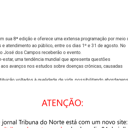
m sua 8ª edição e oferece uma extensa programação por meio 
 e atendimento ao público, entre os dias 1º e 31 de agosto. No
São José dos Campos receberão o evento.
m-estar, uma tendência mundial que apresenta questões
e aos avanços nos estudos sobre doenças crônicas, causadas
ituição voltados à qualidade de vida, possibilitando abordagen
ica, nutrição, massoterapia, podologia, enfermagem, óptica,
e radiodiagnóstico.
co em geral, percorrerá 20 unidades da instituição em todo o
 a 12 de agosto, no período da tarde e noite. Em São José dos
sto, com atividades no período da manhã e noite.
pleta acesse o Portal Senac: