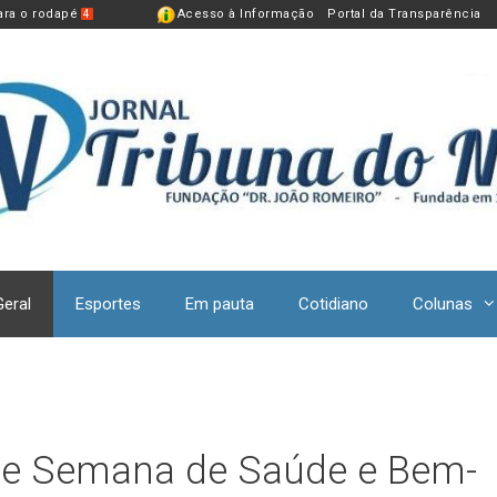
para o rodapé
Acesso à Informação
Portal da Transparência
4
Geral
Esportes
Em pauta
Cotidiano
Colunas
ebe Semana de Saúde e Bem-