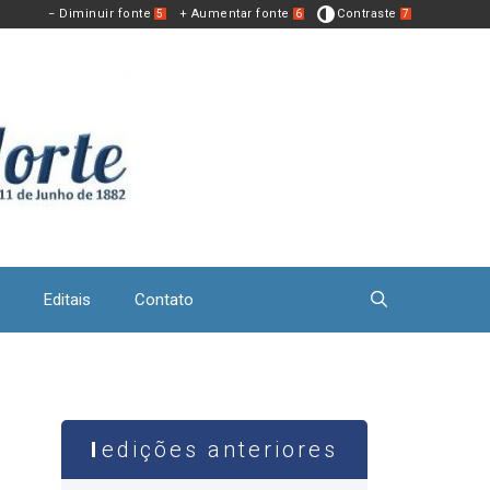
− Diminuir fonte
+ Aumentar fonte
Contraste
5
6
7
Editais
Contato
edições anteriores