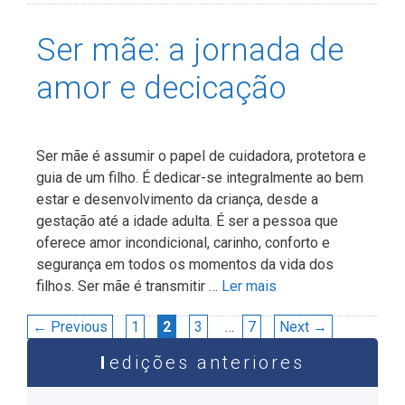
Ser mãe: a jornada de
amor e decicação
Ser mãe é assumir o papel de cuidadora, protetora e
guia de um filho. É dedicar-se integralmente ao bem
estar e desenvolvimento da criança, desde a
gestação até a idade adulta. É ser a pessoa que
oferece amor incondicional, carinho, conforto e
segurança em todos os momentos da vida dos
filhos. Ser mãe é transmitir …
Ler mais
Navegação
Page
Page
Page
Page
←
Previous
1
2
3
…
7
Next
→
de
edições anteriores
post