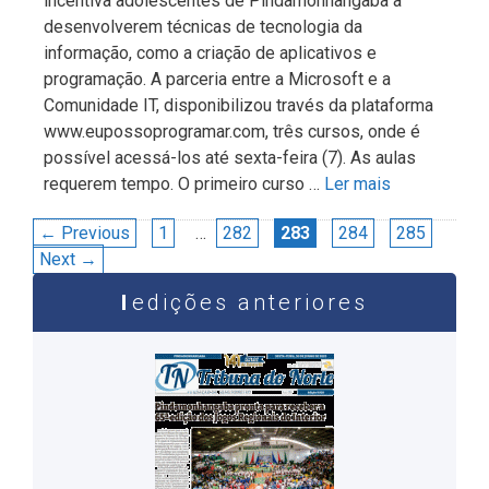
incentiva adolescentes de Pindamonhangaba a
desenvolverem técnicas de tecnologia da
informação, como a criação de aplicativos e
programação. A parceria entre a Microsoft e a
Comunidade IT, disponibilizou través da plataforma
www.eupossoprogramar.com, três cursos, onde é
possível acessá-los até sexta-feira (7). As aulas
requerem tempo. O primeiro curso …
Ler mais
Navegação
Page
Page
Page
Page
Page
←
Previous
1
…
282
283
284
285
de
Next
→
post
edições anteriores