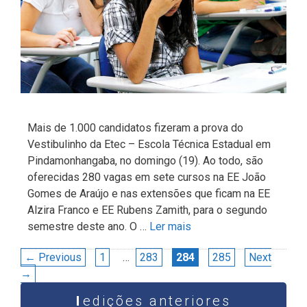
Mais de 1.000 candidatos fizeram a prova do
Vestibulinho da Etec – Escola Técnica Estadual em
Pindamonhangaba, no domingo (19). Ao todo, são
oferecidas 280 vagas em sete cursos na EE João
Gomes de Araújo e nas extensões que ficam na EE
Alzira Franco e EE Rubens Zamith, para o segundo
semestre deste ano. O …
Ler mais
Navegação
Page
Page
Page
Page
←
Previous
1
…
283
284
285
Next
de
→
post
edições anteriores