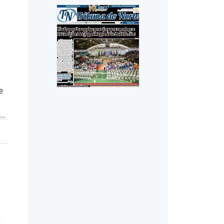
e
 …
o