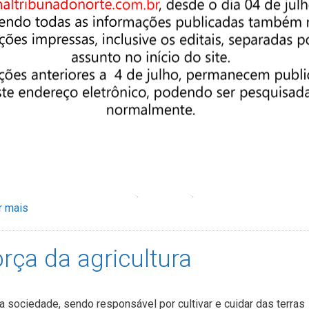
iar desafios, também existem muitas oportunidades de
os possuem anos de experiência profissional, enquanto os jov
lógicas. Essa …
Ler mais
celebrando a vida e a
ência
condicionamento físico, sensorial ou cognitivo de uma pessoa,
. Mas a deficiência não define uma pessoa. Cada indivíduo é únic
s e sonhos. A deficiência é apenas uma parte e não deve ser
r mais
orça da agricultura
a sociedade, sendo responsável por cultivar e cuidar das terras