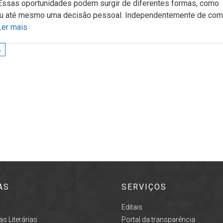
 Essas oportunidades podem surgir de diferentes formas, como
 ou até mesmo uma decisão pessoal. Independentemente de co
Ler mais
→
AS
SERVIÇOS
Editais
s Literárias
Portal da transparência