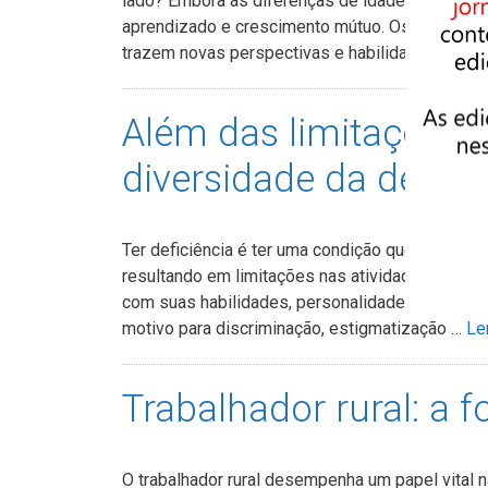
lado? Embora as diferenças de idade possam cr
aprendizado e crescimento mútuo. Os mais velh
trazem novas perspectivas e habilidades tecno
Além das limitações: 
diversidade da defici
Ter deficiência é ter uma condição que afeta o 
resultando em limitações nas atividades diárias
com suas habilidades, personalidade, interesse
motivo para discriminação, estigmatização …
Le
Trabalhador rural: a f
O trabalhador rural desempenha um papel vital n