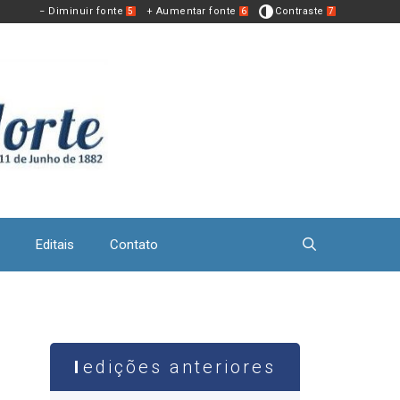
− Diminuir fonte
+ Aumentar fonte
Contraste
5
6
7
Editais
Contato
edições anteriores