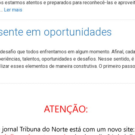
ós estarmos atentos e preparados para reconhecê-las e aprovei
 …
Ler mais
sente em oportunidades
 desafio que todos enfrentamos em algum momento. Afinal, cad
iências, talentos, oportunidades e desafios. Nesse sentido, é
tilizar esses elementos de maneira construtiva. O primeiro passo
nte profissional entre joven
 a relação entre jovens e os mais experientes trabalhando lado 