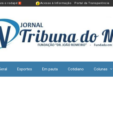
para o rodapé
Acesso à Informação
Portal da Transparência
4
Geral
Esportes
Em pauta
Cotidiano
Colunas