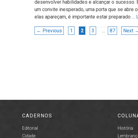
desenvolver habilidades e alcançar o sucesso.
um convite inesperado, uma porta que se abre
elas apareçam, é importante estar preparado …
Navegação
Page
Page
Page
Page
←
Previous
1
2
3
…
87
Next
de
post
CADERNOS
COLUN
Editorial
História
Cidade
Lembrança