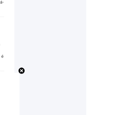
tá-
a
 é
s
a