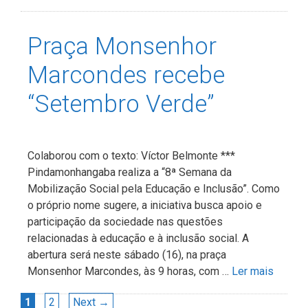
Praça Monsenhor
Marcondes recebe
“Setembro Verde”
Colaborou com o texto: Víctor Belmonte ***
Pindamonhangaba realiza a “8ª Semana da
Mobilização Social pela Educação e Inclusão”. Como
o próprio nome sugere, a iniciativa busca apoio e
participação da sociedade nas questões
relacionadas à educação e à inclusão social. A
abertura será neste sábado (16), na praça
Monsenhor Marcondes, às 9 horas, com …
Ler mais
Navegação
Page
Page
1
2
Next
→