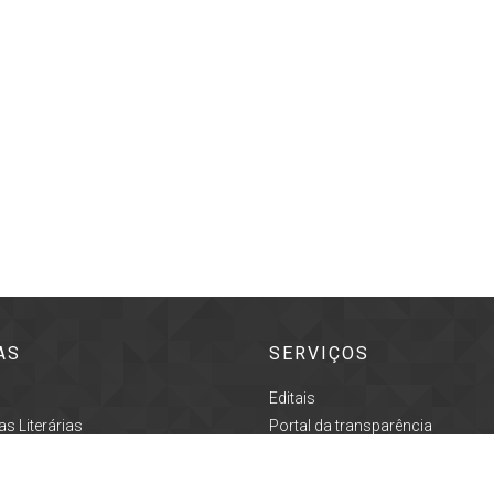
AS
SERVIÇOS
Editais
s Literárias
Portal da transparência
o
Acesso à informação
ultural
Prefeitura de Pindamonhangaba