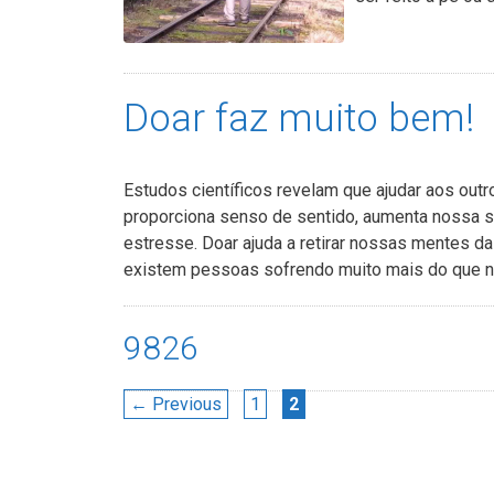
Doar faz muito bem!
Estudos científicos revelam que ajudar aos outr
proporciona senso de sentido, aumenta nossa 
estresse. Doar ajuda a retirar nossas mentes
existem pessoas sofrendo muito mais do que 
9826
Navegação
Page
Page
←
Previous
1
2
de
post