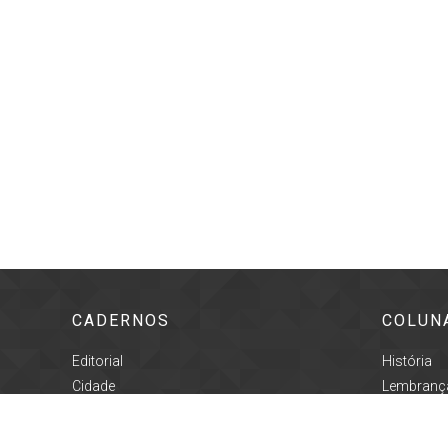
CADERNOS
COLUN
Editorial
História
Cidade
Lembrança
Geral
Proseand
Cultura
Registro C