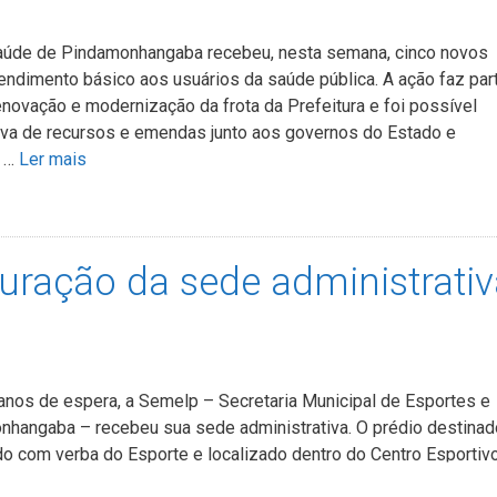
Saúde de Pindamonhangaba recebeu, nesta semana, cinco novos
tendimento básico aos usuários da saúde pública. A ação faz par
novação e modernização da frota da Prefeitura e foi possível
iva de recursos e emendas junto aos governos do Estado e
a …
Ler mais
ração da sede administrativ
nos de espera, a Semelp – Secretaria Municipal de Esportes e
nhangaba – recebeu sua sede administrativa. O prédio destinad
ído com verba do Esporte e localizado dentro do Centro Esportiv
iveira “João do Pulo”, foi devolvido para a Semelp e inaugurado 