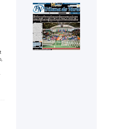
t
o,
.