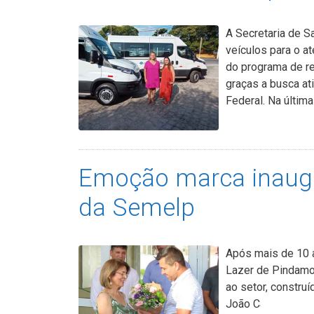
A Secretaria de 
veículos para o a
do programa de re
graças a busca at
Federal. Na últim
Emoção marca inaugu
da Semelp
Após mais de 10 a
Lazer de Pindamo
ao setor, constru
João Carlos de Ol