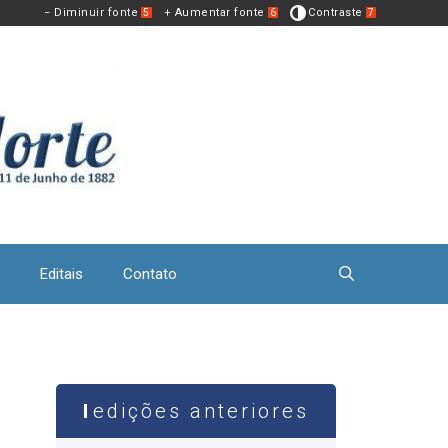
− Diminuir fonte
+ Aumentar fonte
Contraste
5
6
7
Editais
Contato
edições anteriores