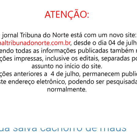
TE DA ACADEMIA
SE DE LETRAS
nstituída a Academia Pindamonhangabense de Letras na Princesa
 644, de 18 de dezembro de 1962! Nas ondas da Rádio Difusora 
a voz de seus idealizadores, Hilda César Marcondes da Silva 
D’Alessandro, anunciava para todos que “agora poetas, escritores
mais
da salva cachorro de maus