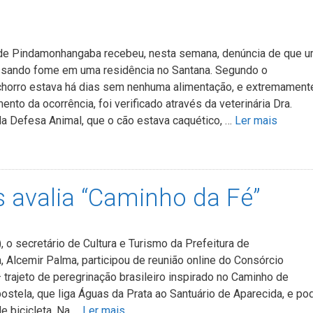
de Pindamonhangaba recebeu, nesta semana, denúncia de que 
assando fome em uma residência no Santana. Segundo o
achorro estava há dias sem nenhuma alimentação, e extremament
nto da ocorrência, foi verificado através da veterinária Dra.
a Defesa Animal, que o cão estava caquético, …
Ler mais
s avalia “Caminho da Fé”
), o secretário de Cultura e Turismo da Prefeitura de
Alcemir Palma, participou de reunião online do Consórcio
 trajeto de peregrinação brasileiro inspirado no Caminho de
stela, que liga Águas da Prata ao Santuário de Aparecida, e po
de bicicleta. Na …
Ler mais