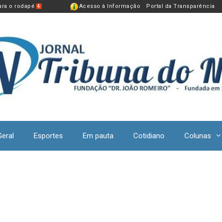
para o rodapé
Acesso à Informação
Portal da Transparência
4
Geral
Esportes
Em pauta
Cotidiano
Colunas