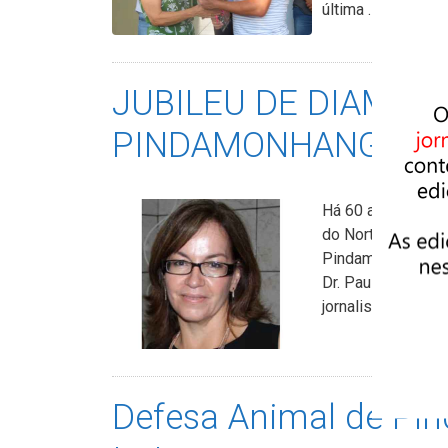
última …
Ler mais
JUBILEU DE DIAMAN
PINDAMONHANGABEN
Há 60 anos, foi i
do Norte – lei nº
Pindamonhangaba, 
Dr. Paulo Emílio 
jornalistas …
Ler 
Defesa Animal de Pin