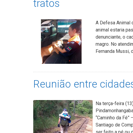
tratos
A Defesa Animal 
animal estaria p
denunciante, o c
magro. No atendime
Fernanda Mussi, d
Reunião entre cidade
Na terça-feira (13
Pindamonhangaba, 
“Caminho da Fé” –
Santiago de Compo
ser feito a pé ou 