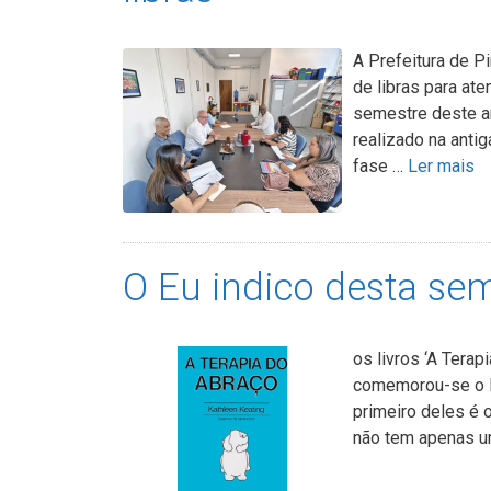
A Prefeitura de 
de libras para at
semestre deste an
realizado na anti
fase …
Ler mais
O Eu indico desta se
os livros ‘A Tera
comemorou-se o D
primeiro deles é o
não tem apenas u