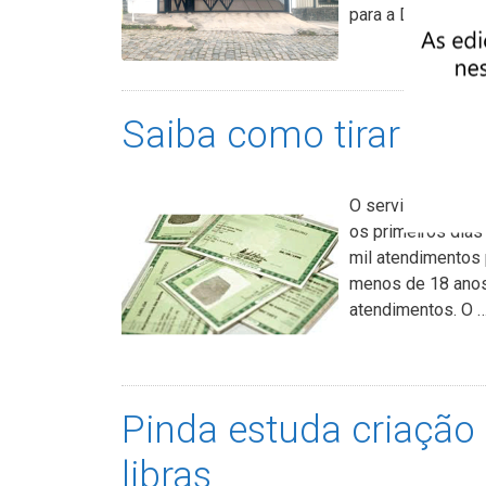
para a Defensoria 
Saiba como tirar o 1º
O serviço de prim
os primeiros dia
mil atendimentos 
menos de 18 anos. 
atendimentos. O 
Pinda estuda criação
libras