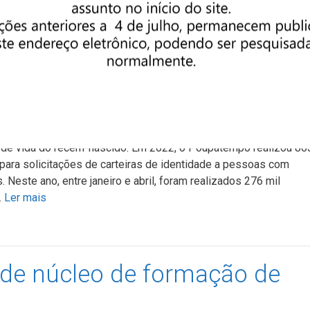
Pública e o Ministério Público, para suporte jurídico. “A …
Ler ma
 RG do seu filho
eira via do RG para menores de idade pode ser realizado desde
s de vida do recém-nascido. Em 2022, o Poupatempo realizou 86
para solicitações de carteiras de identidade a pessoas com
Neste ano, entre janeiro e abril, foram realizados 276 mil
…
Ler mais
 de núcleo de formação de