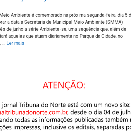
 Meio Ambiente é comemorado na próxima segunda-feira, dia 5 
ebrar a data a Secretaria de Municipal Meio Ambiente (SMMA)
ês de junho a série Ambiente-se, uma sequência que, além de
tará aqueles que atuam diariamente no Parque da Cidade, no
u, …
Ler mais
gaba comemora um ano de
o de Referência e Apoio à Vítima (CRAVI) de Pindamonhangaba,
taria da Justiça e Cidadania (SJC), completa um ano de
este período, mais de 250 pessoas passaram pela unidade e
mento psicológico, atendimento psicossocial e encaminhamento