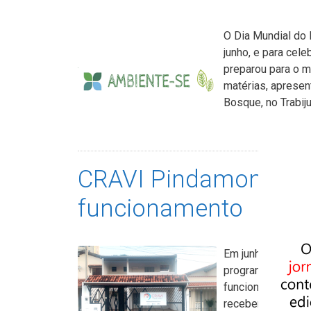
O Dia Mundial do
junho, e para cel
preparou para o m
matérias, apresen
Bosque, no Trabij
CRAVI Pindamonhan
funcionamento
Em junho, o Centr
programa da Secre
funcionamento. N
receberam acolhi