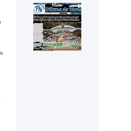
o
do
,
s