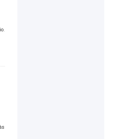
o.
às