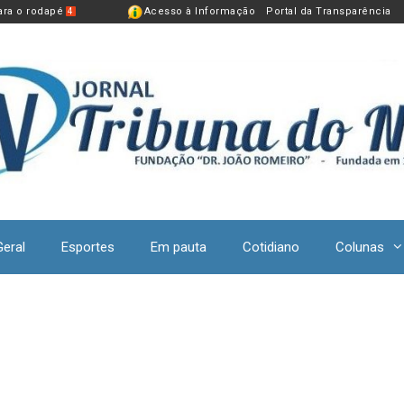
para o rodapé
Acesso à Informação
Portal da Transparência
4
Geral
Esportes
Em pauta
Cotidiano
Colunas