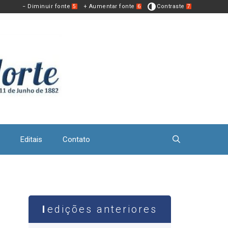
− Diminuir fonte
+ Aumentar fonte
Contraste
5
6
7
Editais
Contato
edições anteriores