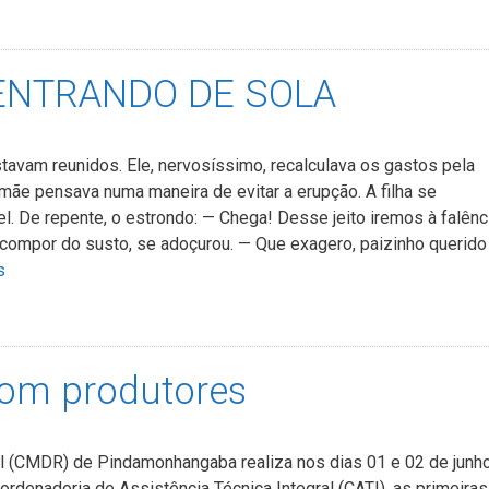
ENTRANDO DE SOLA
estavam reunidos. Ele, nervosíssimo, recalculava os gastos pela
mãe pensava numa maneira de evitar a erupção. A filha se
el. De repente, o estrondo: — Chega! Desse jeito iremos à falênc
recompor do susto, se adoçurou. — Que exagero, paizinho querido
s
com produtores
 (CMDR) de Pindamonhangaba realiza nos dias 01 e 02 de junho
ordenadoria de Assistência Técnica Integral (CATI), as primeiras