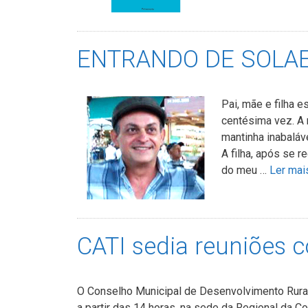
ENTRANDO DE SOLA
Pai, mãe e filha 
centésima vez. A 
mantinha inabaláv
A filha, após se 
do meu …
Ler mai
CATI sedia reuniões 
O Conselho Municipal de Desenvolvimento Rural
a partir das 14 horas, na sede da Regional da Co