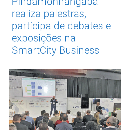
Pindamonhangaba
realiza palestras,
participa de debates e
exposições na
SmartCity Business